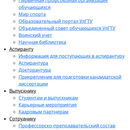
Первичная профсоюзная организация
обучающихся
Мир спорта
Образовательный портал УлГТУ
Объединенный совет обучающихся УлГТУ
Воинский учет
Научная библиотека
Аспиранту
Информация для поступающих в аспирантуру
Аспирантура
Докторантура
Прикрепление для подготовки кандидатской
диссертации
Выпускнику
Студентам и выпускникам
Карьерные мероприятия
Кадровым партнерам
Сотруднику
Профессорско-преподавательский состав