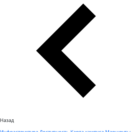
Назад
Инфраструктура
Доступность
Карта кампуса
Маршруты