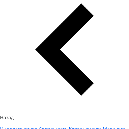
Назад
Инфраструктура
Доступность
Карта кампуса
Маршруты