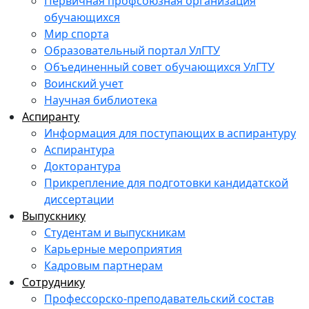
Первичная профсоюзная организация
обучающихся
Мир спорта
Образовательный портал УлГТУ
Объединенный совет обучающихся УлГТУ
Воинский учет
Научная библиотека
Аспиранту
Информация для поступающих в аспирантуру
Аспирантура
Докторантура
Прикрепление для подготовки кандидатской
диссертации
Выпускнику
Студентам и выпускникам
Карьерные мероприятия
Кадровым партнерам
Сотруднику
Профессорско-преподавательский состав