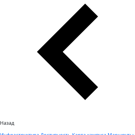
Назад
Инфраструктура
Доступность
Карта кампуса
Маршруты