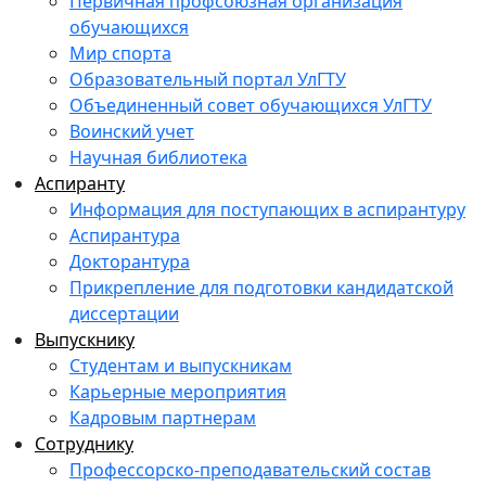
Первичная профсоюзная организация
обучающихся
Мир спорта
Образовательный портал УлГТУ
Объединенный совет обучающихся УлГТУ
Воинский учет
Научная библиотека
Аспиранту
Информация для поступающих в аспирантуру
Аспирантура
Докторантура
Прикрепление для подготовки кандидатской
диссертации
Выпускнику
Студентам и выпускникам
Карьерные мероприятия
Кадровым партнерам
Сотруднику
Профессорско-преподавательский состав