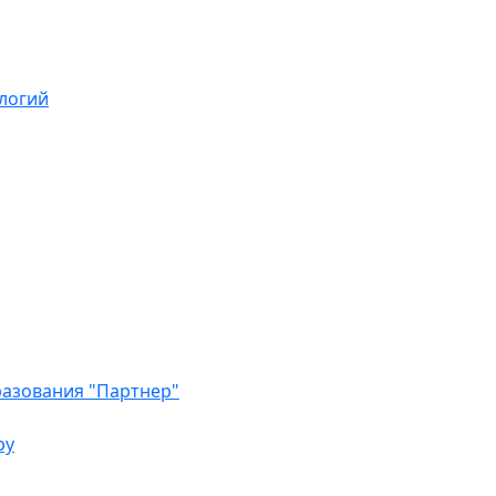
логий
азования "Партнер"
ру