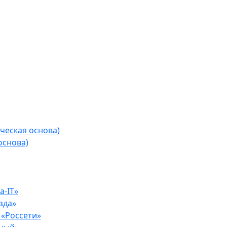
ческая основа)
основа)
-IT»
зда»
«Россети»