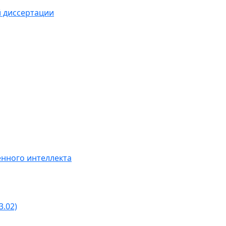
й диссертации
нного интеллекта
3.02)