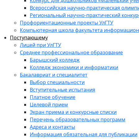
Конкурс для дошкольников «Маленький уч
Всероссийская научно-практическая олимп
Региональный научно-практический конкур
Профориентационные проекты УлГТУ
Компьютерная школа факультета информационн
Поступающему
Лицей при УлГТУ
Среднее профессиональное образование
Барышский колледж
Колледж экономики и информатики
Бакалавриат и специалитет
Выбор специальности
Вступительные испытания
Платное обучение
Целевой прием
Экран приема и конкурсные списки
Перечень образовательных программ
Адреса и контакты
Информация обязательная для публикации