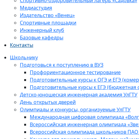
Спортивно-оздоровительный лагерь «Садовка»
Медиастудия
Издательство «Венец»
Спортивные площадки
Инженерный клуб
Базовые кафедры
Контакты
Школьнику
Подготовься к поступлению в ВУЗ
Профориентационное тестирование
Подготовительные курсы к ОГЭ и ЕГЭ (комер
Подготовительные курсы к ЕГЭ (бюджетная 
Детско-юношеская инженерная академия УлГТУ
День открытых дверей
Олимпиады и конкурсы, организуемые УлГТУ
Международная цифровая олимпиада «Волга
Всероссийская инженерная олимпиада «Зве
Всероссийская олимпиада школьников ПАО 