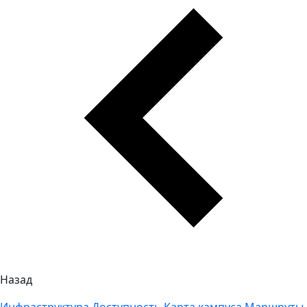
Назад
Инфраструктура
Доступность
Карта кампуса
Маршруты