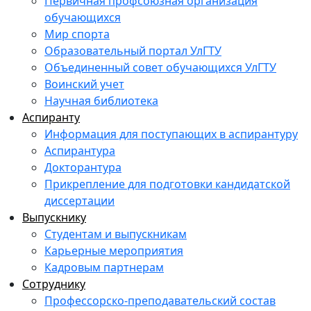
Первичная профсоюзная организация
обучающихся
Мир спорта
Образовательный портал УлГТУ
Объединенный совет обучающихся УлГТУ
Воинский учет
Научная библиотека
Аспиранту
Информация для поступающих в аспирантуру
Аспирантура
Докторантура
Прикрепление для подготовки кандидатской
диссертации
Выпускнику
Студентам и выпускникам
Карьерные мероприятия
Кадровым партнерам
Сотруднику
Профессорско-преподавательский состав