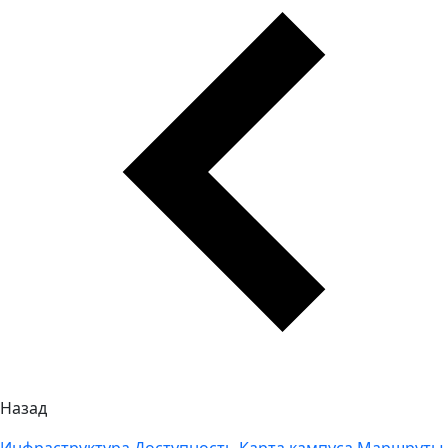
Назад
Инфраструктура
Доступность
Карта кампуса
Маршруты