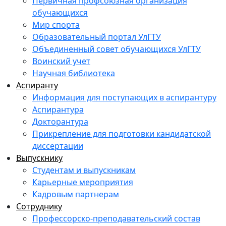
Первичная профсоюзная организация
обучающихся
Мир спорта
Образовательный портал УлГТУ
Объединенный совет обучающихся УлГТУ
Воинский учет
Научная библиотека
Аспиранту
Информация для поступающих в аспирантуру
Аспирантура
Докторантура
Прикрепление для подготовки кандидатской
диссертации
Выпускнику
Студентам и выпускникам
Карьерные мероприятия
Кадровым партнерам
Сотруднику
Профессорско-преподавательский состав