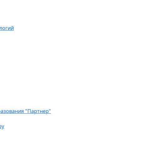
логий
азования "Партнер"
ру