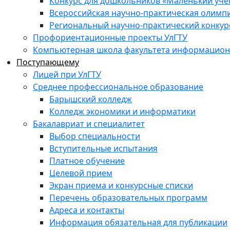
Конкурс для дошкольников «Маленький уч
Всероссийская научно-практическая олимп
Региональный научно-практический конкур
Профориентационные проекты УлГТУ
Компьютерная школа факультета информационн
Поступающему
Лицей при УлГТУ
Среднее профессиональное образование
Барышский колледж
Колледж экономики и информатики
Бакалавриат и специалитет
Выбор специальности
Вступительные испытания
Платное обучение
Целевой прием
Экран приема и конкурсные списки
Перечень образовательных программ
Адреса и контакты
Информация обязательная для публикации