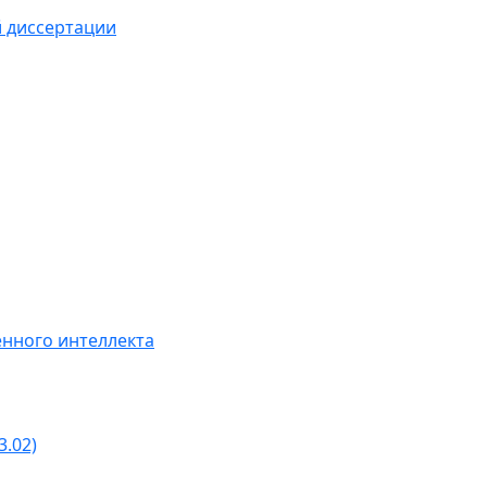
й диссертации
нного интеллекта
3.02)