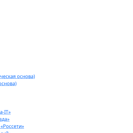
ческая основа)
основа)
-IT»
зда»
«Россети»