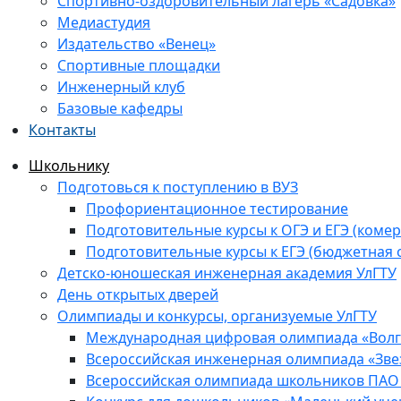
Спортивно-оздоровительный лагерь «Садовка»
Медиастудия
Издательство «Венец»
Спортивные площадки
Инженерный клуб
Базовые кафедры
Контакты
Школьнику
Подготовься к поступлению в ВУЗ
Профориентационное тестирование
Подготовительные курсы к ОГЭ и ЕГЭ (комер
Подготовительные курсы к ЕГЭ (бюджетная 
Детско-юношеская инженерная академия УлГТУ
День открытых дверей
Олимпиады и конкурсы, организуемые УлГТУ
Международная цифровая олимпиада «Волга
Всероссийская инженерная олимпиада «Зве
Всероссийская олимпиада школьников ПАО 