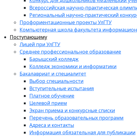
Конкурс для дошкольников «Маленький уч
Всероссийская научно-практическая олимп
Региональный научно-практический конкур
Профориентационные проекты УлГТУ
Компьютерная школа факультета информационн
Поступающему
Лицей при УлГТУ
Среднее профессиональное образование
Барышский колледж
Колледж экономики и информатики
Бакалавриат и специалитет
Выбор специальности
Вступительные испытания
Платное обучение
Целевой прием
Экран приема и конкурсные списки
Перечень образовательных программ
Адреса и контакты
Информация обязательная для публикации