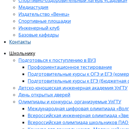
Спортивно-оздоровительный лагерь «Садовка»
Медиастудия
Издательство «Венец»
Спортивные площадки
Инженерный клуб
Базовые кафедры
Контакты
Школьнику
Подготовься к поступлению в ВУЗ
Профориентационное тестирование
Подготовительные курсы к ОГЭ и ЕГЭ (комер
Подготовительные курсы к ЕГЭ (бюджетная 
Детско-юношеская инженерная академия УлГТУ
День открытых дверей
Олимпиады и конкурсы, организуемые УлГТУ
Международная цифровая олимпиада «Волга
Всероссийская инженерная олимпиада «Зве
Всероссийская олимпиада школьников ПАО 