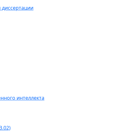
й диссертации
нного интеллекта
3.02)