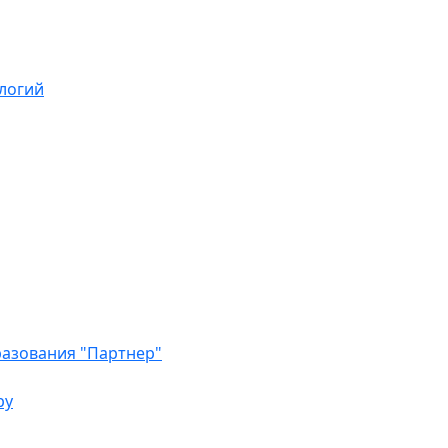
логий
азования "Партнер"
ру