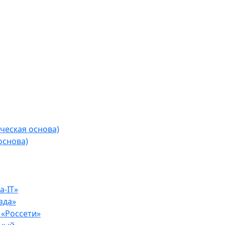
ческая основа)
основа)
-IT»
зда»
«Россети»