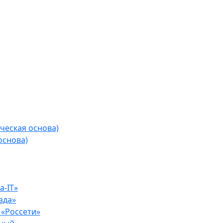
ческая основа)
основа)
-IT»
зда»
«Россети»