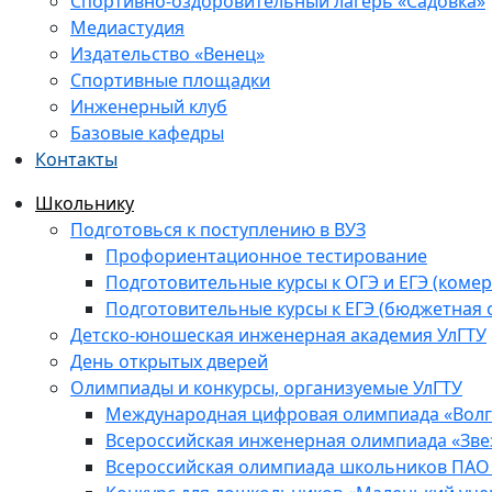
Спортивно-оздоровительный лагерь «Садовка»
Медиастудия
Издательство «Венец»
Спортивные площадки
Инженерный клуб
Базовые кафедры
Контакты
Школьнику
Подготовься к поступлению в ВУЗ
Профориентационное тестирование
Подготовительные курсы к ОГЭ и ЕГЭ (комер
Подготовительные курсы к ЕГЭ (бюджетная 
Детско-юношеская инженерная академия УлГТУ
День открытых дверей
Олимпиады и конкурсы, организуемые УлГТУ
Международная цифровая олимпиада «Волга
Всероссийская инженерная олимпиада «Зве
Всероссийская олимпиада школьников ПАО 