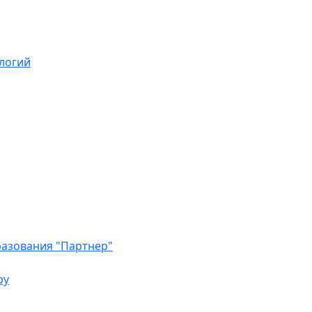
логий
азования "Партнер"
ру