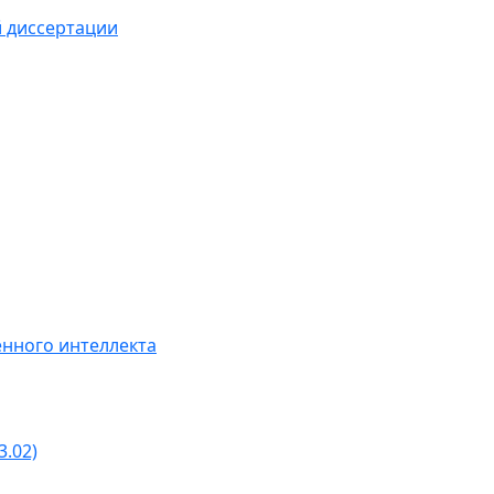
й диссертации
нного интеллекта
3.02)