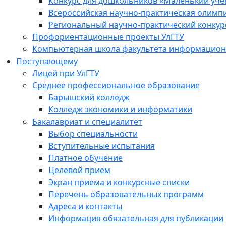
Конкурс для дошкольников «Маленький уч
Всероссийская научно-практическая олимп
Региональный научно-практический конкур
Профориентационные проекты УлГТУ
Компьютерная школа факультета информационн
Поступающему
Лицей при УлГТУ
Среднее профессиональное образование
Барышский колледж
Колледж экономики и информатики
Бакалавриат и специалитет
Выбор специальности
Вступительные испытания
Платное обучение
Целевой прием
Экран приема и конкурсные списки
Перечень образовательных программ
Адреса и контакты
Информация обязательная для публикации