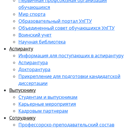
Первичная профсоюзная организация
обучающихся
Мир спорта
Образовательный портал УлГТУ
Объединенный совет обучающихся УлГТУ
Воинский учет
Научная библиотека
Аспиранту
Информация для поступающих в аспирантуру
Аспирантура
Докторантура
Прикрепление для подготовки кандидатской
диссертации
Выпускнику
Студентам и выпускникам
Карьерные мероприятия
Кадровым партнерам
Сотруднику
Профессорско-преподавательский состав