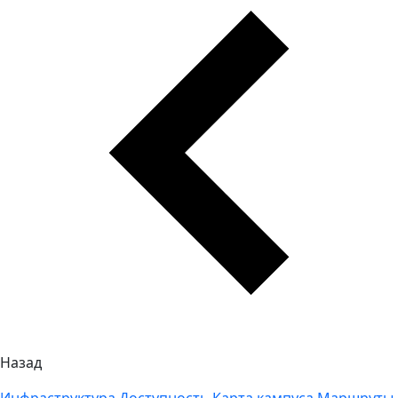
Назад
Инфраструктура
Доступность
Карта кампуса
Маршруты