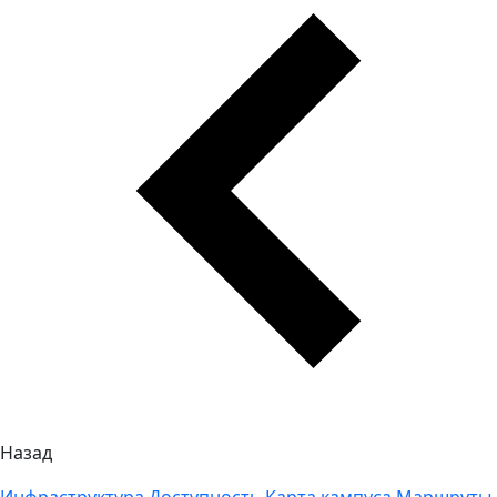
Назад
Инфраструктура
Доступность
Карта кампуса
Маршруты