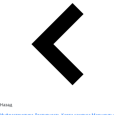
Назад
Инфраструктура
Доступность
Карта кампуса
Маршруты