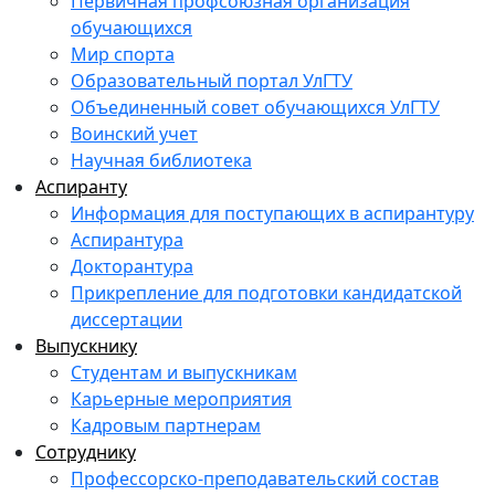
Первичная профсоюзная организация
обучающихся
Мир спорта
Образовательный портал УлГТУ
Объединенный совет обучающихся УлГТУ
Воинский учет
Научная библиотека
Аспиранту
Информация для поступающих в аспирантуру
Аспирантура
Докторантура
Прикрепление для подготовки кандидатской
диссертации
Выпускнику
Студентам и выпускникам
Карьерные мероприятия
Кадровым партнерам
Сотруднику
Профессорско-преподавательский состав