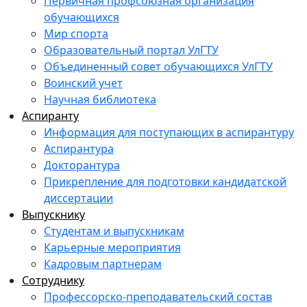
Первичная профсоюзная организация
обучающихся
Мир спорта
Образовательный портал УлГТУ
Объединенный совет обучающихся УлГТУ
Воинский учет
Научная библиотека
Аспиранту
Информация для поступающих в аспирантуру
Аспирантура
Докторантура
Прикрепление для подготовки кандидатской
диссертации
Выпускнику
Студентам и выпускникам
Карьерные мероприятия
Кадровым партнерам
Сотруднику
Профессорско-преподавательский состав