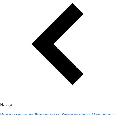
Назад
Инфраструктура
Доступность
Карта кампуса
Маршруты