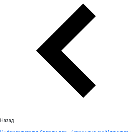
Назад
Инфраструктура
Доступность
Карта кампуса
Маршруты