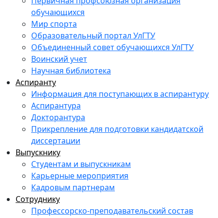
Первичная профсоюзная организация
обучающихся
Мир спорта
Образовательный портал УлГТУ
Объединенный совет обучающихся УлГТУ
Воинский учет
Научная библиотека
Аспиранту
Информация для поступающих в аспирантуру
Аспирантура
Докторантура
Прикрепление для подготовки кандидатской
диссертации
Выпускнику
Студентам и выпускникам
Карьерные мероприятия
Кадровым партнерам
Сотруднику
Профессорско-преподавательский состав