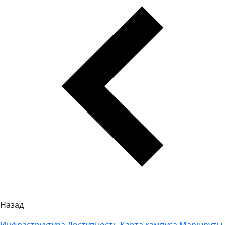
Назад
Инфраструктура
Доступность
Карта кампуса
Маршруты