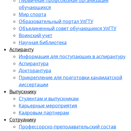
Первичная профсоюзная организация
обучающихся
Мир спорта
Образовательный портал УлГТУ
Объединенный совет обучающихся УлГТУ
Воинский учет
Научная библиотека
Аспиранту
Информация для поступающих в аспирантуру
Аспирантура
Докторантура
Прикрепление для подготовки кандидатской
диссертации
Выпускнику
Студентам и выпускникам
Карьерные мероприятия
Кадровым партнерам
Сотруднику
Профессорско-преподавательский состав