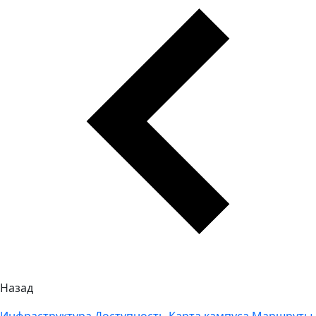
Назад
Инфраструктура
Доступность
Карта кампуса
Маршруты