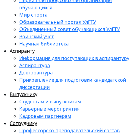
Первичная профсоюзная организация
обучающихся
Мир спорта
Образовательный портал УлГТУ
Объединенный совет обучающихся УлГТУ
Воинский учет
Научная библиотека
Аспиранту
Информация для поступающих в аспирантуру
Аспирантура
Докторантура
Прикрепление для подготовки кандидатской
диссертации
Выпускнику
Студентам и выпускникам
Карьерные мероприятия
Кадровым партнерам
Сотруднику
Профессорско-преподавательский состав