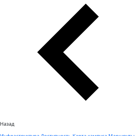
Назад
Инфраструктура
Доступность
Карта кампуса
Маршруты