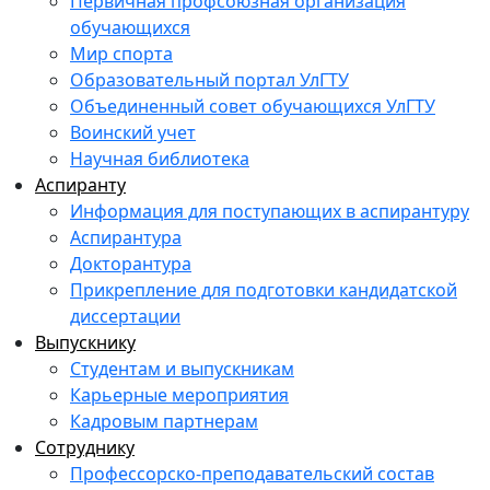
Первичная профсоюзная организация
обучающихся
Мир спорта
Образовательный портал УлГТУ
Объединенный совет обучающихся УлГТУ
Воинский учет
Научная библиотека
Аспиранту
Информация для поступающих в аспирантуру
Аспирантура
Докторантура
Прикрепление для подготовки кандидатской
диссертации
Выпускнику
Студентам и выпускникам
Карьерные мероприятия
Кадровым партнерам
Сотруднику
Профессорско-преподавательский состав