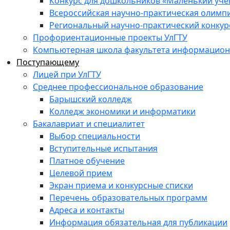
Конкурс для дошкольников «Маленький уч
Всероссийская научно-практическая олимп
Региональный научно-практический конкур
Профориентационные проекты УлГТУ
Компьютерная школа факультета информационн
Поступающему
Лицей при УлГТУ
Среднее профессиональное образование
Барышский колледж
Колледж экономики и информатики
Бакалавриат и специалитет
Выбор специальности
Вступительные испытания
Платное обучение
Целевой прием
Экран приема и конкурсные списки
Перечень образовательных программ
Адреса и контакты
Информация обязательная для публикации