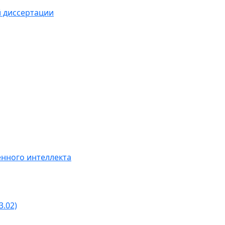
й диссертации
нного интеллекта
3.02)