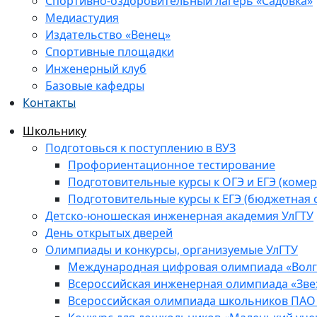
Спортивно-оздоровительный лагерь «Садовка»
Медиастудия
Издательство «Венец»
Спортивные площадки
Инженерный клуб
Базовые кафедры
Контакты
Школьнику
Подготовься к поступлению в ВУЗ
Профориентационное тестирование
Подготовительные курсы к ОГЭ и ЕГЭ (комер
Подготовительные курсы к ЕГЭ (бюджетная 
Детско-юношеская инженерная академия УлГТУ
День открытых дверей
Олимпиады и конкурсы, организуемые УлГТУ
Международная цифровая олимпиада «Волга
Всероссийская инженерная олимпиада «Зве
Всероссийская олимпиада школьников ПАО 