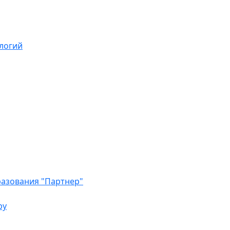
логий
азования "Партнер"
ру