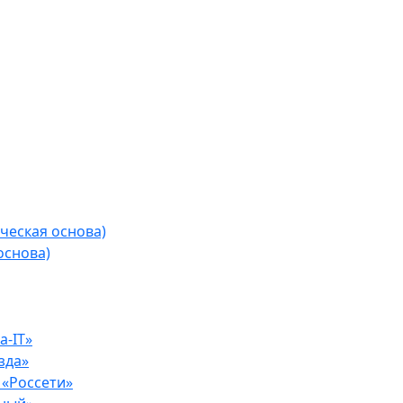
ческая основа)
основа)
-IT»
зда»
«Россети»