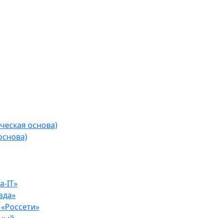
ческая основа)
основа)
-IT»
зда»
«Россети»