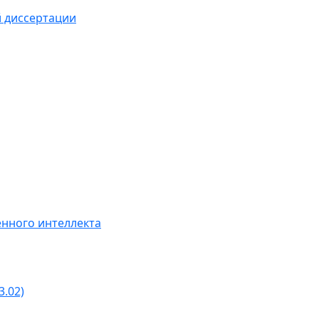
й диссертации
нного интеллекта
3.02)