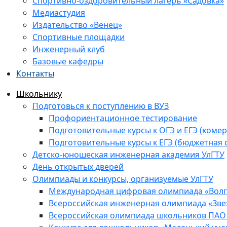
Спортивно-оздоровительный лагерь «Садовка»
Медиастудия
Издательство «Венец»
Спортивные площадки
Инженерный клуб
Базовые кафедры
Контакты
Школьнику
Подготовься к поступлению в ВУЗ
Профориентационное тестирование
Подготовительные курсы к ОГЭ и ЕГЭ (комер
Подготовительные курсы к ЕГЭ (бюджетная 
Детско-юношеская инженерная академия УлГТУ
День открытых дверей
Олимпиады и конкурсы, организуемые УлГТУ
Международная цифровая олимпиада «Волга
Всероссийская инженерная олимпиада «Зве
Всероссийская олимпиада школьников ПАО 