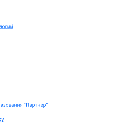
логий
азования "Партнер"
ру