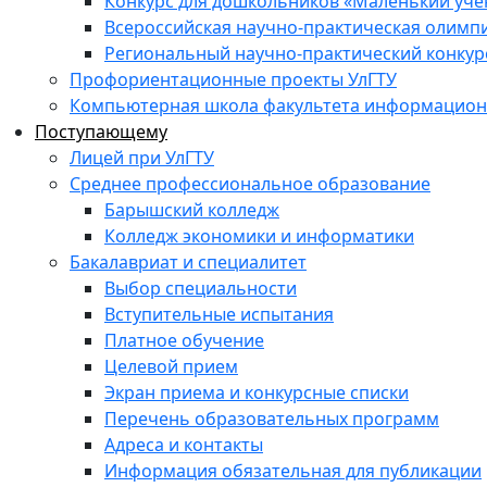
Конкурс для дошкольников «Маленький уч
Всероссийская научно-практическая олимп
Региональный научно-практический конкур
Профориентационные проекты УлГТУ
Компьютерная школа факультета информационн
Поступающему
Лицей при УлГТУ
Среднее профессиональное образование
Барышский колледж
Колледж экономики и информатики
Бакалавриат и специалитет
Выбор специальности
Вступительные испытания
Платное обучение
Целевой прием
Экран приема и конкурсные списки
Перечень образовательных программ
Адреса и контакты
Информация обязательная для публикации