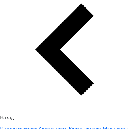
Назад
Инфраструктура
Доступность
Карта кампуса
Маршруты