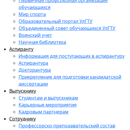
Первичная профсоюзная организация
обучающихся
Мир спорта
Образовательный портал УлГТУ
Объединенный совет обучающихся УлГТУ
Воинский учет
Научная библиотека
Аспиранту
Информация для поступающих в аспирантуру
Аспирантура
Докторантура
Прикрепление для подготовки кандидатской
диссертации
Выпускнику
Студентам и выпускникам
Карьерные мероприятия
Кадровым партнерам
Сотруднику
Профессорско-преподавательский состав