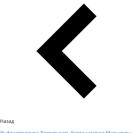
Назад
Инфраструктура
Доступность
Карта кампуса
Маршруты