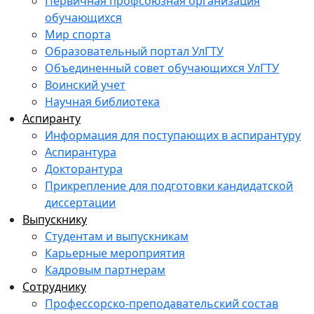
Первичная профсоюзная организация
обучающихся
Мир спорта
Образовательный портал УлГТУ
Объединенный совет обучающихся УлГТУ
Воинский учет
Научная библиотека
Аспиранту
Информация для поступающих в аспирантуру
Аспирантура
Докторантура
Прикрепление для подготовки кандидатской
диссертации
Выпускнику
Студентам и выпускникам
Карьерные мероприятия
Кадровым партнерам
Сотруднику
Профессорско-преподавательский состав