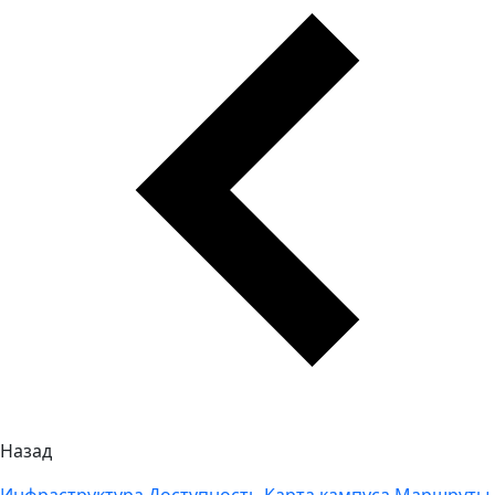
Назад
Инфраструктура
Доступность
Карта кампуса
Маршруты