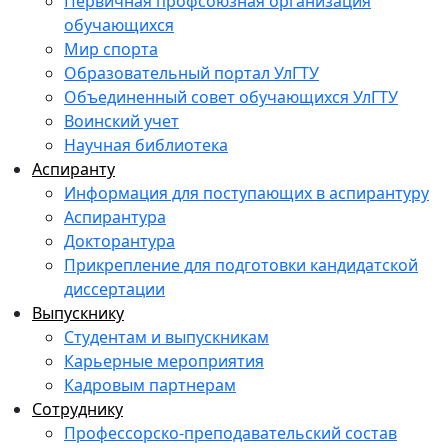
Первичная профсоюзная организация
обучающихся
Мир спорта
Образовательный портал УлГТУ
Объединенный совет обучающихся УлГТУ
Воинский учет
Научная библиотека
Аспиранту
Информация для поступающих в аспирантуру
Аспирантура
Докторантура
Прикрепление для подготовки кандидатской
диссертации
Выпускнику
Студентам и выпускникам
Карьерные мероприятия
Кадровым партнерам
Сотруднику
Профессорско-преподавательский состав