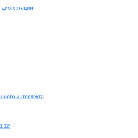
й диссертации
нного интеллекта
3.02)