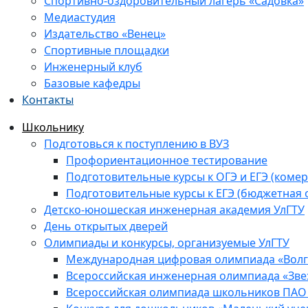
Спортивно-оздоровительный лагерь «Садовка»
Медиастудия
Издательство «Венец»
Спортивные площадки
Инженерный клуб
Базовые кафедры
Контакты
Школьнику
Подготовься к поступлению в ВУЗ
Профориентационное тестирование
Подготовительные курсы к ОГЭ и ЕГЭ (комер
Подготовительные курсы к ЕГЭ (бюджетная 
Детско-юношеская инженерная академия УлГТУ
День открытых дверей
Олимпиады и конкурсы, организуемые УлГТУ
Международная цифровая олимпиада «Волга
Всероссийская инженерная олимпиада «Зве
Всероссийская олимпиада школьников ПАО 