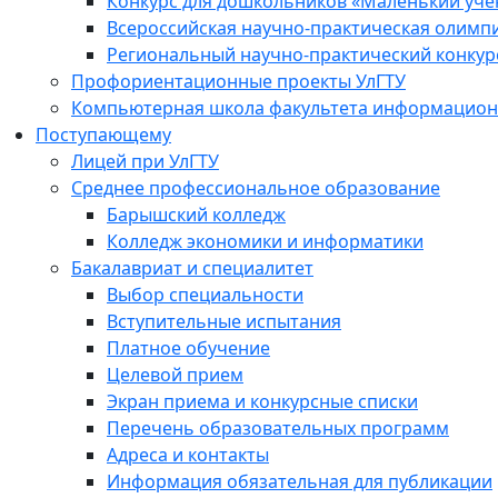
Конкурс для дошкольников «Маленький уч
Всероссийская научно-практическая олимп
Региональный научно-практический конкур
Профориентационные проекты УлГТУ
Компьютерная школа факультета информационн
Поступающему
Лицей при УлГТУ
Среднее профессиональное образование
Барышский колледж
Колледж экономики и информатики
Бакалавриат и специалитет
Выбор специальности
Вступительные испытания
Платное обучение
Целевой прием
Экран приема и конкурсные списки
Перечень образовательных программ
Адреса и контакты
Информация обязательная для публикации