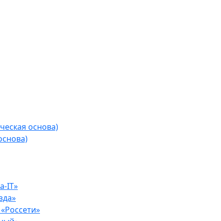
ческая основа)
основа)
-IT»
зда»
«Россети»