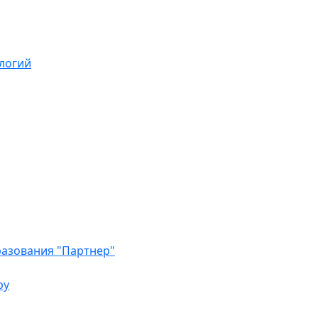
логий
азования "Партнер"
ру