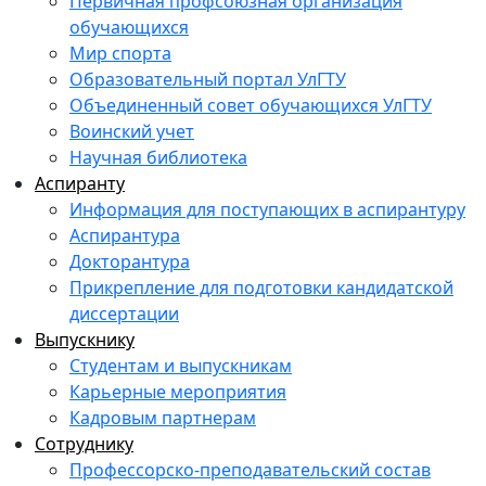
Первичная профсоюзная организация
обучающихся
Мир спорта
Образовательный портал УлГТУ
Объединенный совет обучающихся УлГТУ
Воинский учет
Научная библиотека
Аспиранту
Информация для поступающих в аспирантуру
Аспирантура
Докторантура
Прикрепление для подготовки кандидатской
диссертации
Выпускнику
Студентам и выпускникам
Карьерные мероприятия
Кадровым партнерам
Сотруднику
Профессорско-преподавательский состав