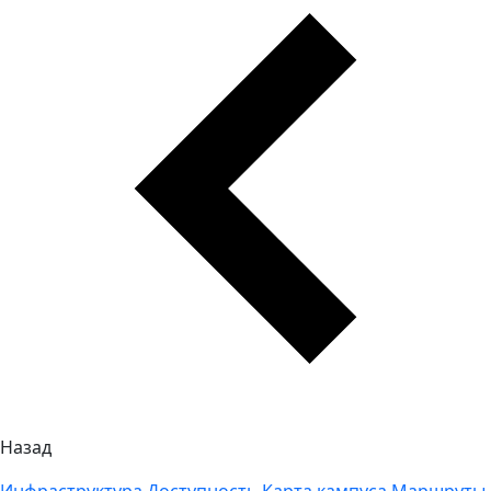
Назад
Инфраструктура
Доступность
Карта кампуса
Маршруты