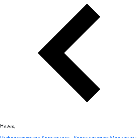
Назад
Инфраструктура
Доступность
Карта кампуса
Маршруты