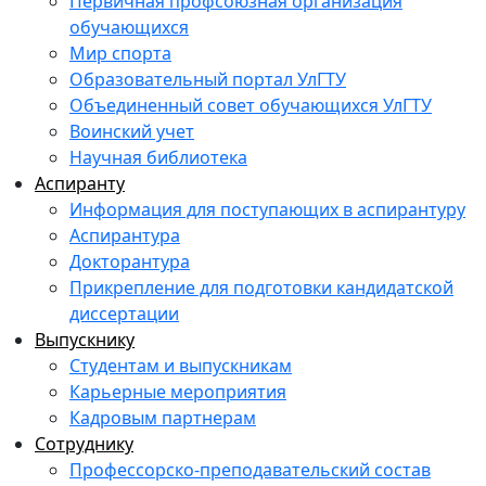
Первичная профсоюзная организация
обучающихся
Мир спорта
Образовательный портал УлГТУ
Объединенный совет обучающихся УлГТУ
Воинский учет
Научная библиотека
Аспиранту
Информация для поступающих в аспирантуру
Аспирантура
Докторантура
Прикрепление для подготовки кандидатской
диссертации
Выпускнику
Студентам и выпускникам
Карьерные мероприятия
Кадровым партнерам
Сотруднику
Профессорско-преподавательский состав