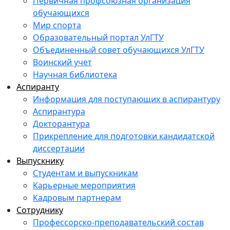
Первичная профсоюзная организация
обучающихся
Мир спорта
Образовательный портал УлГТУ
Объединенный совет обучающихся УлГТУ
Воинский учет
Научная библиотека
Аспиранту
Информация для поступающих в аспирантуру
Аспирантура
Докторантура
Прикрепление для подготовки кандидатской
диссертации
Выпускнику
Студентам и выпускникам
Карьерные мероприятия
Кадровым партнерам
Сотруднику
Профессорско-преподавательский состав