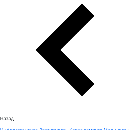
Назад
Инфраструктура
Доступность
Карта кампуса
Маршруты