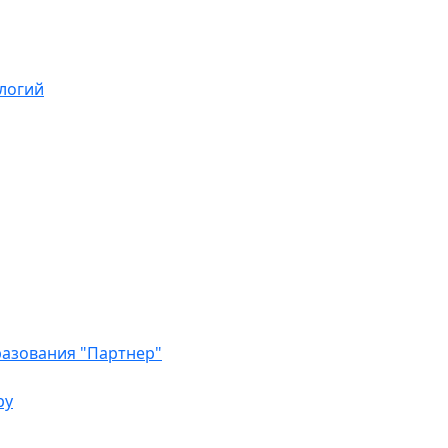
логий
азования "Партнер"
ру