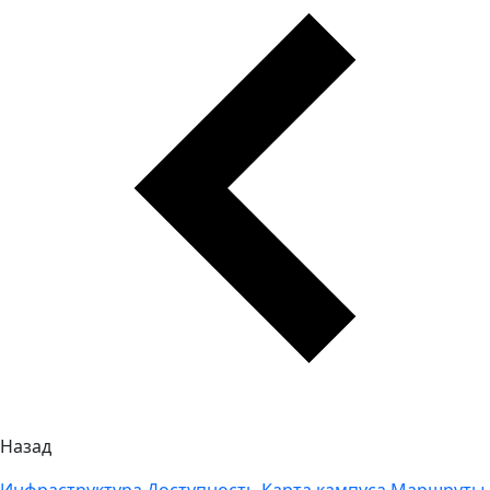
Назад
Инфраструктура
Доступность
Карта кампуса
Маршруты