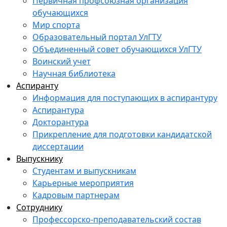
Первичная профсоюзная организация
обучающихся
Мир спорта
Образовательный портал УлГТУ
Объединенный совет обучающихся УлГТУ
Воинский учет
Научная библиотека
Аспиранту
Информация для поступающих в аспирантуру
Аспирантура
Докторантура
Прикрепление для подготовки кандидатской
диссертации
Выпускнику
Студентам и выпускникам
Карьерные мероприятия
Кадровым партнерам
Сотруднику
Профессорско-преподавательский состав