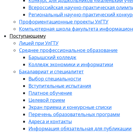
Конкурс для дошкольников «Маленький уч
Всероссийская научно-практическая олимп
Региональный научно-практический конкур
Профориентационные проекты УлГТУ
Компьютерная школа факультета информационн
Поступающему
Лицей при УлГТУ
Среднее профессиональное образование
Барышский колледж
Колледж экономики и информатики
Бакалавриат и специалитет
Выбор специальности
Вступительные испытания
Платное обучение
Целевой прием
Экран приема и конкурсные списки
Перечень образовательных программ
Адреса и контакты
Информация обязательная для публикации