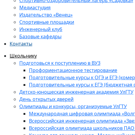
Спортивно-оздоровительный лагерь «Садовка»
Медиастудия
Издательство «Венец»
Спортивные площадки
Инженерный клуб
Базовые кафедры
Контакты
Школьнику
Подготовься к поступлению в ВУЗ
Профориентационное тестирование
Подготовительные курсы к ОГЭ и ЕГЭ (комер
Подготовительные курсы к ЕГЭ (бюджетная 
Детско-юношеская инженерная академия УлГТУ
День открытых дверей
Олимпиады и конкурсы, организуемые УлГТУ
Международная цифровая олимпиада «Волга
Всероссийская инженерная олимпиада «Зве
Всероссийская олимпиада школьников ПАО 