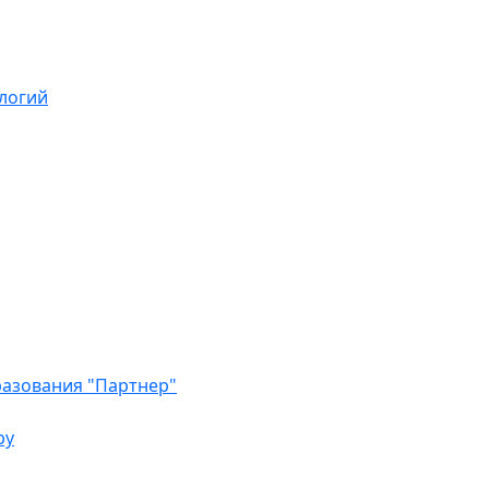
логий
азования "Партнер"
ру