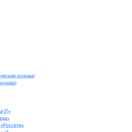
ческая основа)
основа)
-IT»
зда»
«Россети»