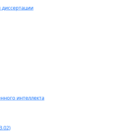
й диссертации
нного интеллекта
3.02)