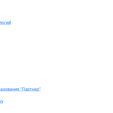
логий
азования "Партнер"
ру