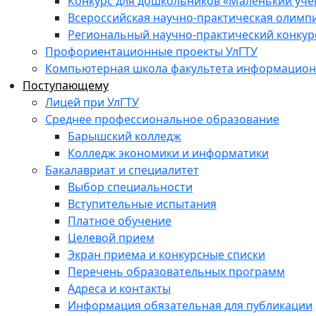
Конкурс для дошкольников «Маленький уч
Всероссийская научно-практическая олимп
Региональный научно-практический конкур
Профориентационные проекты УлГТУ
Компьютерная школа факультета информационн
Поступающему
Лицей при УлГТУ
Среднее профессиональное образование
Барышский колледж
Колледж экономики и информатики
Бакалавриат и специалитет
Выбор специальности
Вступительные испытания
Платное обучение
Целевой прием
Экран приема и конкурсные списки
Перечень образовательных программ
Адреса и контакты
Информация обязательная для публикации