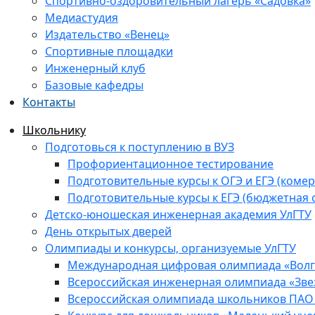
Спортивно-оздоровительный лагерь «Садовка»
Медиастудия
Издательство «Венец»
Спортивные площадки
Инженерный клуб
Базовые кафедры
Контакты
Школьнику
Подготовься к поступлению в ВУЗ
Профориентационное тестирование
Подготовительные курсы к ОГЭ и ЕГЭ (комер
Подготовительные курсы к ЕГЭ (бюджетная 
Детско-юношеская инженерная академия УлГТУ
День открытых дверей
Олимпиады и конкурсы, организуемые УлГТУ
Международная цифровая олимпиада «Волга
Всероссийская инженерная олимпиада «Зве
Всероссийская олимпиада школьников ПАО 