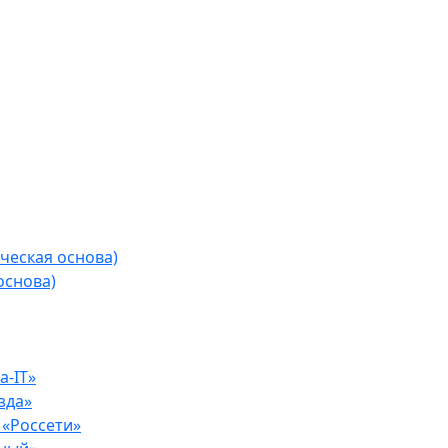
ческая основа)
основа)
-IT»
зда»
«Россети»