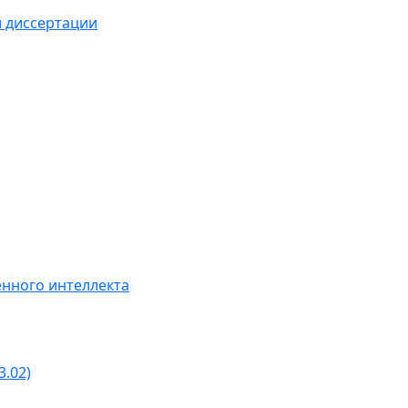
й диссертации
нного интеллекта
3.02)