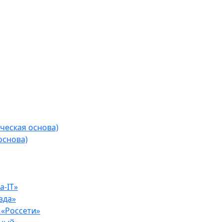
ческая основа)
основа)
-IT»
зда»
«Россети»