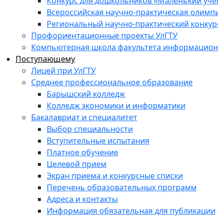
Конкурс для дошкольников «Маленький уч
Всероссийская научно-практическая олимп
Региональный научно-практический конкур
Профориентационные проекты УлГТУ
Компьютерная школа факультета информационн
Поступающему
Лицей при УлГТУ
Среднее профессиональное образование
Барышский колледж
Колледж экономики и информатики
Бакалавриат и специалитет
Выбор специальности
Вступительные испытания
Платное обучение
Целевой прием
Экран приема и конкурсные списки
Перечень образовательных программ
Адреса и контакты
Информация обязательная для публикации