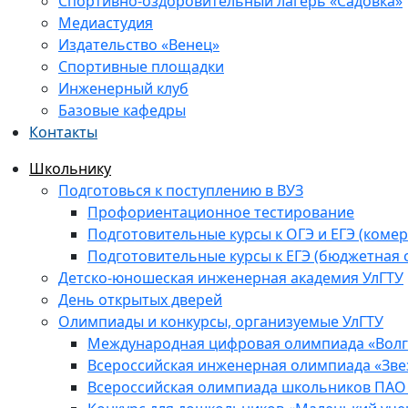
Спортивно-оздоровительный лагерь «Садовка»
Медиастудия
Издательство «Венец»
Спортивные площадки
Инженерный клуб
Базовые кафедры
Контакты
Школьнику
Подготовься к поступлению в ВУЗ
Профориентационное тестирование
Подготовительные курсы к ОГЭ и ЕГЭ (комер
Подготовительные курсы к ЕГЭ (бюджетная 
Детско-юношеская инженерная академия УлГТУ
День открытых дверей
Олимпиады и конкурсы, организуемые УлГТУ
Международная цифровая олимпиада «Волга
Всероссийская инженерная олимпиада «Зве
Всероссийская олимпиада школьников ПАО 