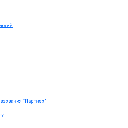
логий
азования "Партнер"
ру