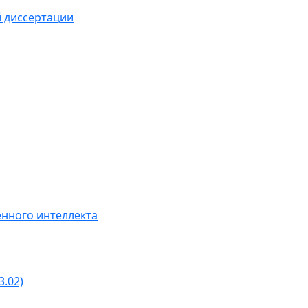
й диссертации
нного интеллекта
3.02)