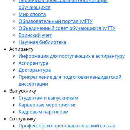
Первичная профсоюзная организация
обучающихся
Мир спорта
Образовательный портал УлГТУ
Объединенный совет обучающихся УлГТУ
Воинский учет
Научная библиотека
Аспиранту
Информация для поступающих в аспирантуру
Аспирантура
Докторантура
Прикрепление для подготовки кандидатской
диссертации
Выпускнику
Студентам и выпускникам
Карьерные мероприятия
Кадровым партнерам
Сотруднику
Профессорско-преподавательский состав