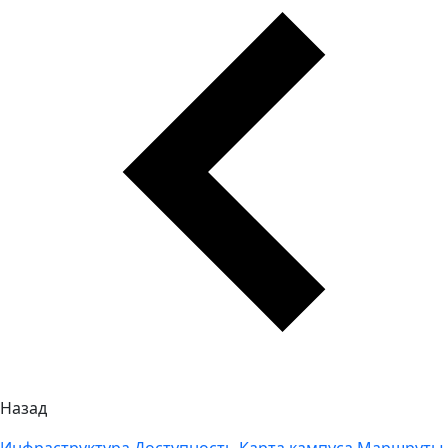
Назад
Инфраструктура
Доступность
Карта кампуса
Маршруты