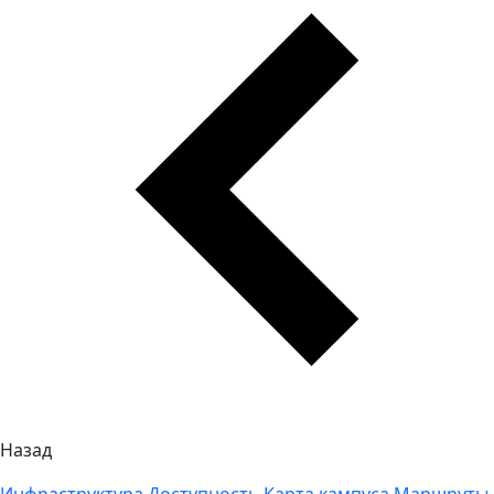
Назад
Инфраструктура
Доступность
Карта кампуса
Маршруты