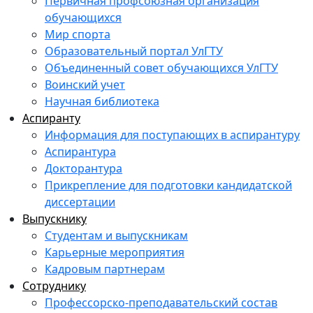
Первичная профсоюзная организация
обучающихся
Мир спорта
Образовательный портал УлГТУ
Объединенный совет обучающихся УлГТУ
Воинский учет
Научная библиотека
Аспиранту
Информация для поступающих в аспирантуру
Аспирантура
Докторантура
Прикрепление для подготовки кандидатской
диссертации
Выпускнику
Студентам и выпускникам
Карьерные мероприятия
Кадровым партнерам
Сотруднику
Профессорско-преподавательский состав