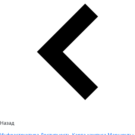
Назад
Инфраструктура
Доступность
Карта кампуса
Маршруты