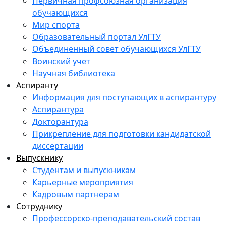
Первичная профсоюзная организация
обучающихся
Мир спорта
Образовательный портал УлГТУ
Объединенный совет обучающихся УлГТУ
Воинский учет
Научная библиотека
Аспиранту
Информация для поступающих в аспирантуру
Аспирантура
Докторантура
Прикрепление для подготовки кандидатской
диссертации
Выпускнику
Студентам и выпускникам
Карьерные мероприятия
Кадровым партнерам
Сотруднику
Профессорско-преподавательский состав