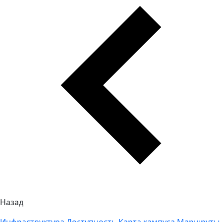
Назад
Инфраструктура
Доступность
Карта кампуса
Маршруты