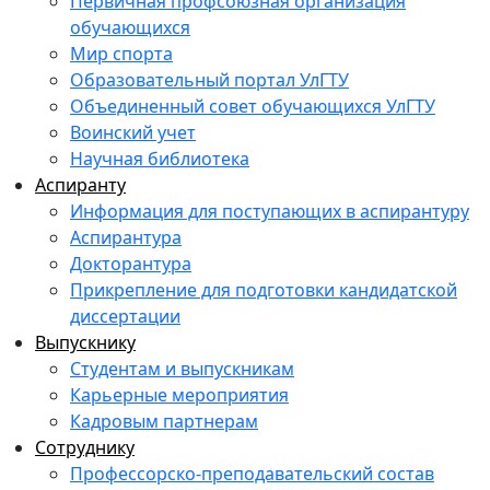
Первичная профсоюзная организация
обучающихся
Мир спорта
Образовательный портал УлГТУ
Объединенный совет обучающихся УлГТУ
Воинский учет
Научная библиотека
Аспиранту
Информация для поступающих в аспирантуру
Аспирантура
Докторантура
Прикрепление для подготовки кандидатской
диссертации
Выпускнику
Студентам и выпускникам
Карьерные мероприятия
Кадровым партнерам
Сотруднику
Профессорско-преподавательский состав