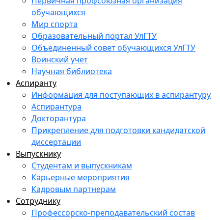
Первичная профсоюзная организация
обучающихся
Мир спорта
Образовательный портал УлГТУ
Объединенный совет обучающихся УлГТУ
Воинский учет
Научная библиотека
Аспиранту
Информация для поступающих в аспирантуру
Аспирантура
Докторантура
Прикрепление для подготовки кандидатской
диссертации
Выпускнику
Студентам и выпускникам
Карьерные мероприятия
Кадровым партнерам
Сотруднику
Профессорско-преподавательский состав