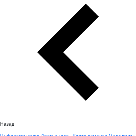
Назад
Инфраструктура
Доступность
Карта кампуса
Маршруты