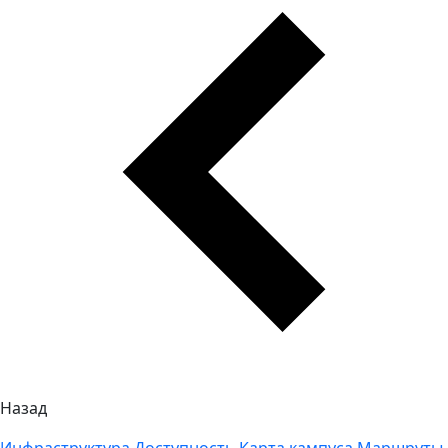
Назад
Инфраструктура
Доступность
Карта кампуса
Маршруты