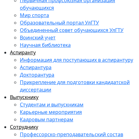
Первичная профсоюзная организация
обучающихся
Мир спорта
Образовательный портал УлГТУ
Объединенный совет обучающихся УлГТУ
Воинский учет
Научная библиотека
Аспиранту
Информация для поступающих в аспирантуру
Аспирантура
Докторантура
Прикрепление для подготовки кандидатской
диссертации
Выпускнику
Студентам и выпускникам
Карьерные мероприятия
Кадровым партнерам
Сотруднику
Профессорско-преподавательский состав