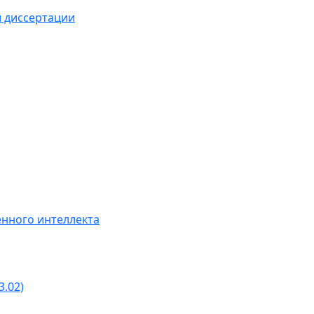
й диссертации
нного интеллекта
3.02)