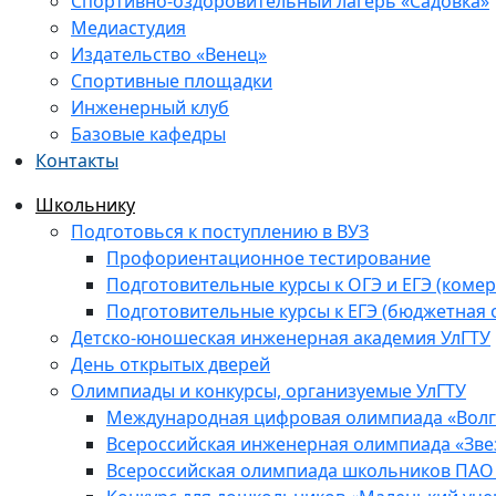
Спортивно-оздоровительный лагерь «Садовка»
Медиастудия
Издательство «Венец»
Спортивные площадки
Инженерный клуб
Базовые кафедры
Контакты
Школьнику
Подготовься к поступлению в ВУЗ
Профориентационное тестирование
Подготовительные курсы к ОГЭ и ЕГЭ (комер
Подготовительные курсы к ЕГЭ (бюджетная 
Детско-юношеская инженерная академия УлГТУ
День открытых дверей
Олимпиады и конкурсы, организуемые УлГТУ
Международная цифровая олимпиада «Волга
Всероссийская инженерная олимпиада «Зве
Всероссийская олимпиада школьников ПАО 