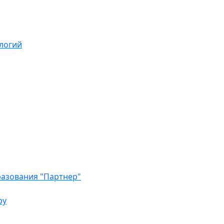
логий
азования "Партнер"
ру