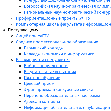
Конкурс для дошкольников «Маленький уч
Всероссийская научно-практическая олимп
Региональный научно-практический конкур
Профориентационные проекты УлГТУ
Компьютерная школа факультета информационн
Поступающему
Лицей при УлГТУ
Среднее профессиональное образование
Барышский колледж
Колледж экономики и информатики
Бакалавриат и специалитет
Выбор специальности
Вступительные испытания
Платное обучение
Целевой прием
Экран приема и конкурсные списки
Перечень образовательных программ
Адреса и контакты
Информация обязательная для публикации