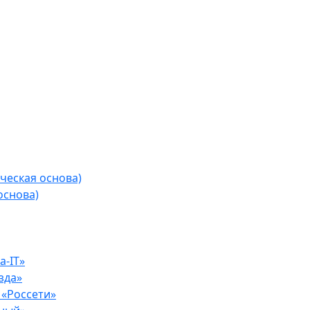
ческая основа)
основа)
-IT»
зда»
«Россети»