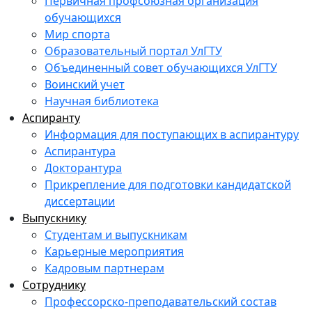
Первичная профсоюзная организация
обучающихся
Мир спорта
Образовательный портал УлГТУ
Объединенный совет обучающихся УлГТУ
Воинский учет
Научная библиотека
Аспиранту
Информация для поступающих в аспирантуру
Аспирантура
Докторантура
Прикрепление для подготовки кандидатской
диссертации
Выпускнику
Студентам и выпускникам
Карьерные мероприятия
Кадровым партнерам
Сотруднику
Профессорско-преподавательский состав