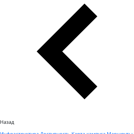
Назад
Инфраструктура
Доступность
Карта кампуса
Маршруты