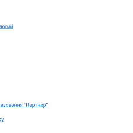
логий
азования "Партнер"
ру