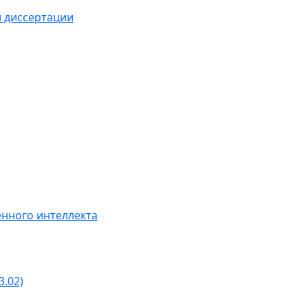
й диссертации
нного интеллекта
3.02)