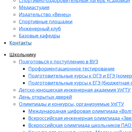
Спортивно-оздоровительный лагерь «Садовка»
Медиастудия
Издательство «Венец»
Спортивные площадки
Инженерный клуб
Базовые кафедры
Контакты
Школьнику
Подготовься к поступлению в ВУЗ
Профориентационное тестирование
Подготовительные курсы к ОГЭ и ЕГЭ (комер
Подготовительные курсы к ЕГЭ (бюджетная 
Детско-юношеская инженерная академия УлГТУ
День открытых дверей
Олимпиады и конкурсы, организуемые УлГТУ
Международная цифровая олимпиада «Волга
Всероссийская инженерная олимпиада «Зве
Всероссийская олимпиада школьников ПАО 