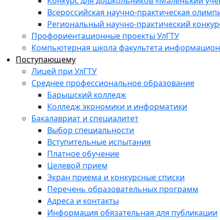
Конкурс для дошкольников «Маленький уч
Всероссийская научно-практическая олимп
Региональный научно-практический конкур
Профориентационные проекты УлГТУ
Компьютерная школа факультета информационн
Поступающему
Лицей при УлГТУ
Среднее профессиональное образование
Барышский колледж
Колледж экономики и информатики
Бакалавриат и специалитет
Выбор специальности
Вступительные испытания
Платное обучение
Целевой прием
Экран приема и конкурсные списки
Перечень образовательных программ
Адреса и контакты
Информация обязательная для публикации