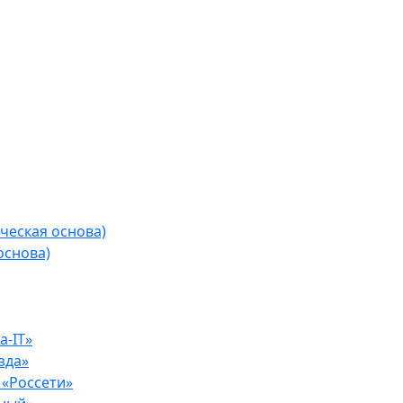
ческая основа)
основа)
-IT»
зда»
«Россети»