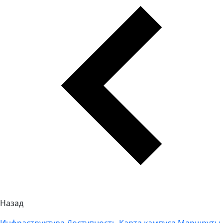
Назад
Инфраструктура
Доступность
Карта кампуса
Маршруты