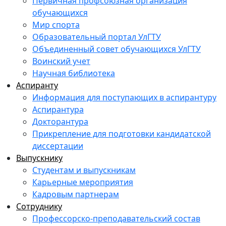
Первичная профсоюзная организация
обучающихся
Мир спорта
Образовательный портал УлГТУ
Объединенный совет обучающихся УлГТУ
Воинский учет
Научная библиотека
Аспиранту
Информация для поступающих в аспирантуру
Аспирантура
Докторантура
Прикрепление для подготовки кандидатской
диссертации
Выпускнику
Студентам и выпускникам
Карьерные мероприятия
Кадровым партнерам
Сотруднику
Профессорско-преподавательский состав