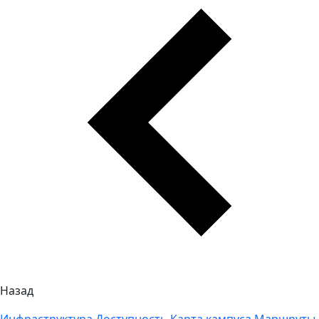
Назад
Инфраструктура
Доступность
Карта кампуса
Маршруты