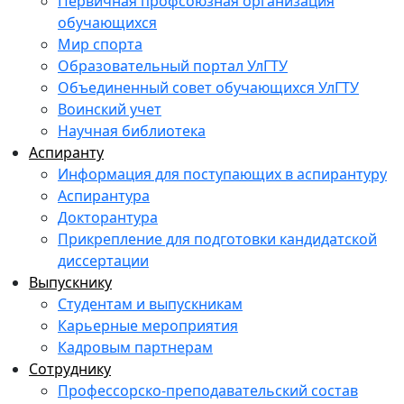
Первичная профсоюзная организация
обучающихся
Мир спорта
Образовательный портал УлГТУ
Объединенный совет обучающихся УлГТУ
Воинский учет
Научная библиотека
Аспиранту
Информация для поступающих в аспирантуру
Аспирантура
Докторантура
Прикрепление для подготовки кандидатской
диссертации
Выпускнику
Студентам и выпускникам
Карьерные мероприятия
Кадровым партнерам
Сотруднику
Профессорско-преподавательский состав