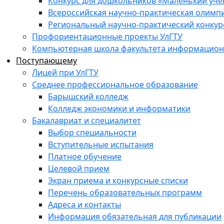
Конкурс для дошкольников «Маленький уч
Всероссийская научно-практическая олимп
Региональный научно-практический конкур
Профориентационные проекты УлГТУ
Компьютерная школа факультета информационн
Поступающему
Лицей при УлГТУ
Среднее профессиональное образование
Барышский колледж
Колледж экономики и информатики
Бакалавриат и специалитет
Выбор специальности
Вступительные испытания
Платное обучение
Целевой прием
Экран приема и конкурсные списки
Перечень образовательных программ
Адреса и контакты
Информация обязательная для публикации