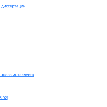
й диссертации
нного интеллекта
3.02)