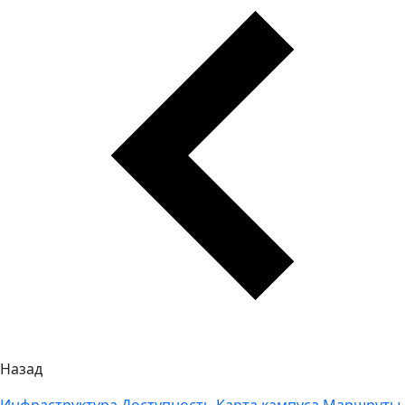
Назад
Инфраструктура
Доступность
Карта кампуса
Маршруты