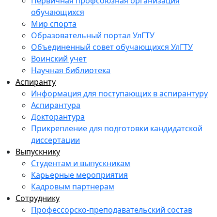
Первичная профсоюзная организация
обучающихся
Мир спорта
Образовательный портал УлГТУ
Объединенный совет обучающихся УлГТУ
Воинский учет
Научная библиотека
Аспиранту
Информация для поступающих в аспирантуру
Аспирантура
Докторантура
Прикрепление для подготовки кандидатской
диссертации
Выпускнику
Студентам и выпускникам
Карьерные мероприятия
Кадровым партнерам
Сотруднику
Профессорско-преподавательский состав