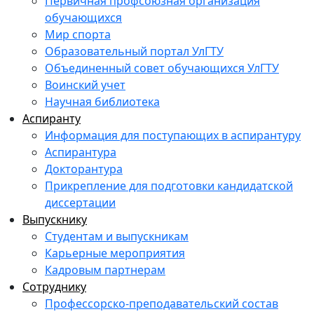
Первичная профсоюзная организация
обучающихся
Мир спорта
Образовательный портал УлГТУ
Объединенный совет обучающихся УлГТУ
Воинский учет
Научная библиотека
Аспиранту
Информация для поступающих в аспирантуру
Аспирантура
Докторантура
Прикрепление для подготовки кандидатской
диссертации
Выпускнику
Студентам и выпускникам
Карьерные мероприятия
Кадровым партнерам
Сотруднику
Профессорско-преподавательский состав