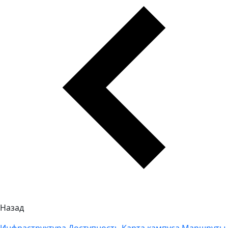
Назад
Инфраструктура
Доступность
Карта кампуса
Маршруты