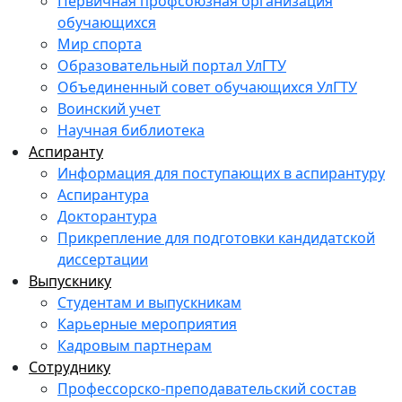
Первичная профсоюзная организация
обучающихся
Мир спорта
Образовательный портал УлГТУ
Объединенный совет обучающихся УлГТУ
Воинский учет
Научная библиотека
Аспиранту
Информация для поступающих в аспирантуру
Аспирантура
Докторантура
Прикрепление для подготовки кандидатской
диссертации
Выпускнику
Студентам и выпускникам
Карьерные мероприятия
Кадровым партнерам
Сотруднику
Профессорско-преподавательский состав