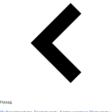
Назад
Инфраструктура
Доступность
Карта кампуса
Маршруты