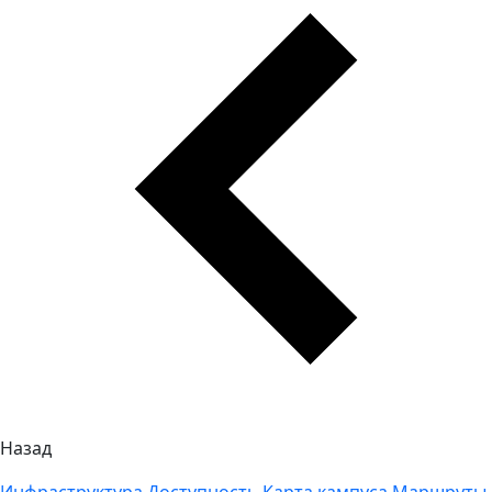
Назад
Инфраструктура
Доступность
Карта кампуса
Маршруты