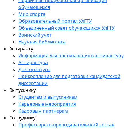
Первичная профсоюзная организация
обучающихся
Мир спорта
Образовательный портал УлГТУ
Объединенный совет обучающихся УлГТУ
Воинский учет
Научная библиотека
Аспиранту
Информация для поступающих в аспирантуру
Аспирантура
Докторантура
Прикрепление для подготовки кандидатской
диссертации
Выпускнику
Студентам и выпускникам
Карьерные мероприятия
Кадровым партнерам
Сотруднику
Профессорско-преподавательский состав