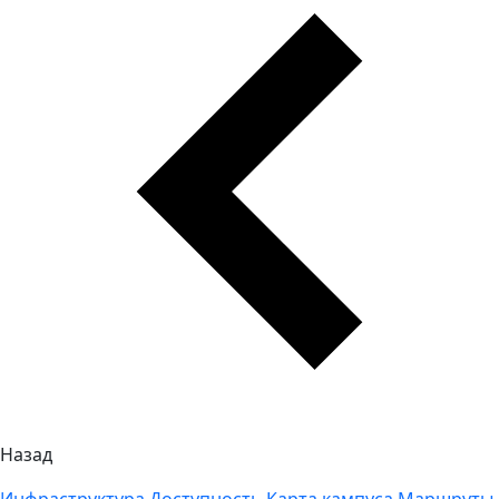
Назад
Инфраструктура
Доступность
Карта кампуса
Маршруты