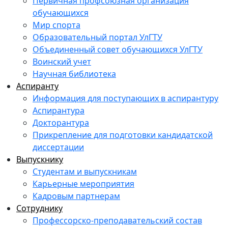
Первичная профсоюзная организация
обучающихся
Мир спорта
Образовательный портал УлГТУ
Объединенный совет обучающихся УлГТУ
Воинский учет
Научная библиотека
Аспиранту
Информация для поступающих в аспирантуру
Аспирантура
Докторантура
Прикрепление для подготовки кандидатской
диссертации
Выпускнику
Студентам и выпускникам
Карьерные мероприятия
Кадровым партнерам
Сотруднику
Профессорско-преподавательский состав