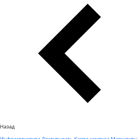
Назад
Инфраструктура
Доступность
Карта кампуса
Маршруты