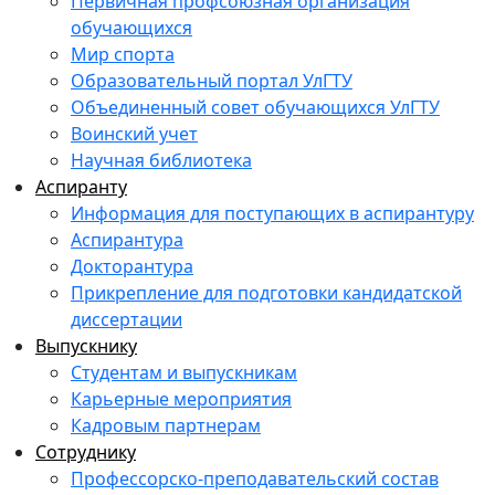
Первичная профсоюзная организация
обучающихся
Мир спорта
Образовательный портал УлГТУ
Объединенный совет обучающихся УлГТУ
Воинский учет
Научная библиотека
Аспиранту
Информация для поступающих в аспирантуру
Аспирантура
Докторантура
Прикрепление для подготовки кандидатской
диссертации
Выпускнику
Студентам и выпускникам
Карьерные мероприятия
Кадровым партнерам
Сотруднику
Профессорско-преподавательский состав