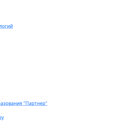
логий
азования "Партнер"
ру