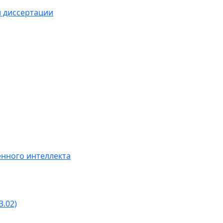
й диссертации
нного интеллекта
3.02)