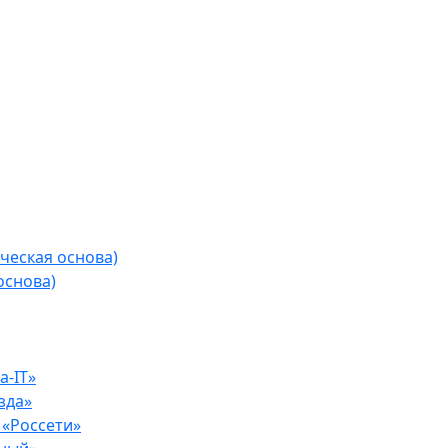
ческая основа)
основа)
-IT»
зда»
«Россети»