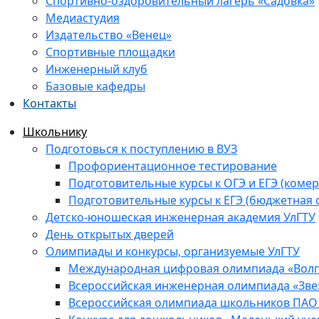
Спортивно-оздоровительный лагерь «Садовка»
Медиастудия
Издательство «Венец»
Спортивные площадки
Инженерный клуб
Базовые кафедры
Контакты
Школьнику
Подготовься к поступлению в ВУЗ
Профориентационное тестирование
Подготовительные курсы к ОГЭ и ЕГЭ (комер
Подготовительные курсы к ЕГЭ (бюджетная 
Детско-юношеская инженерная академия УлГТУ
День открытых дверей
Олимпиады и конкурсы, организуемые УлГТУ
Международная цифровая олимпиада «Волга
Всероссийская инженерная олимпиада «Зве
Всероссийская олимпиада школьников ПАО 