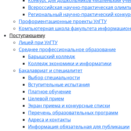
Конкурс для дошкольников «Маленький уч
Всероссийская научно-практическая олимп
Региональный научно-практический конкур
Профориентационные проекты УлГТУ
Компьютерная школа факультета информационн
Поступающему
Лицей при УлГТУ
Среднее профессиональное образование
Барышский колледж
Колледж экономики и информатики
Бакалавриат и специалитет
Выбор специальности
Вступительные испытания
Платное обучение
Целевой прием
Экран приема и конкурсные списки
Перечень образовательных программ
Адреса и контакты
Информация обязательная для публикации